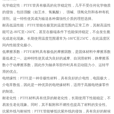
化学稳定性：PTFE管具有极高的化学稳定性，几乎不受任何化学物质
的侵蚀，包括强酸（如王水、氢氟酸）、强碱、强氧化剂和各种有机
溶剂。这一特性使其成为输送各种腐蚀性介质的理想选择。
耐高低温性能：PTFE管能在极宽的温度范围内正常工作，其耐高温性
能可达-80℃至+260℃，甚至在极端条件下也能保持稳定，不会发生脆
化或老化现象。长期使用温度范围通常为-180℃至250℃，在此温度区
间内性能变化极小。
低摩擦系数：PTFE材料具有极低的摩擦因数，是固体材料中摩擦系数
最低者之一。这种特性使其成为良好的减摩、自润滑材料，静摩擦系
数小于动摩擦系数，因此作为轴承等部件时具有启动阻力小、运转平
滑的优点。
电绝缘性：PTFE是一种非极性材料，具有良好的介电性，电阻极大，
介电常数低，因此是一种优异的电绝缘材料，适用于高频电绝缘零件
的制造。
耐老化性：PTFE材料具有优异的耐老化性，长期使用下性能稳定，不
易发生老化现象。同时，其不黏附和不燃性也提高了材料的安全性。
抗紫外线与耐候性：PTFE管能够抵抗紫外线的侵蚀，具有良好的耐候