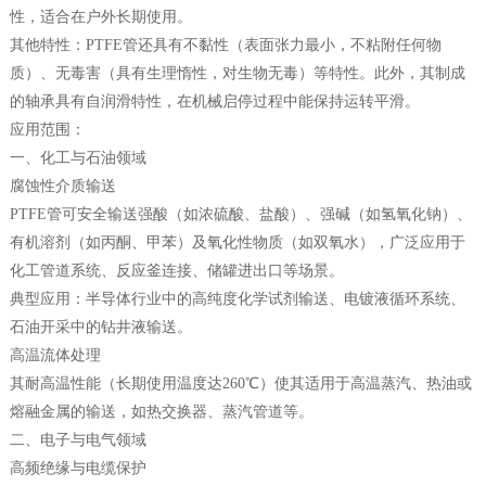
性，适合在户外长期使用。
其他特性：PTFE管还具有不黏性（表面张力最小，不粘附任何物
质）、无毒害（具有生理惰性，对生物无毒）等特性。此外，其制成
的轴承具有自润滑特性，在机械启停过程中能保持运转平滑。
应用范围：
一、化工与石油领域
腐蚀性介质输送
PTFE管可安全输送强酸（如浓硫酸、盐酸）、强碱（如氢氧化钠）、
有机溶剂（如丙酮、甲苯）及氧化性物质（如双氧水），广泛应用于
化工管道系统、反应釜连接、储罐进出口等场景。
典型应用：半导体行业中的高纯度化学试剂输送、电镀液循环系统、
石油开采中的钻井液输送。
高温流体处理
其耐高温性能（长期使用温度达260℃）使其适用于高温蒸汽、热油或
熔融金属的输送，如热交换器、蒸汽管道等。
二、电子与电气领域
高频绝缘与电缆保护